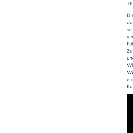
TE
Di
da
si
ve
Fo
Zu
un
Wi
Wu
ei
Ku